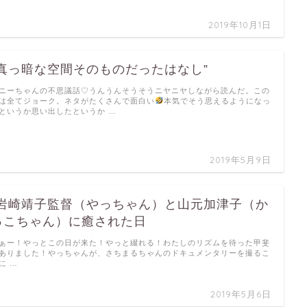
2019年10月1日
”真っ暗な空間そのものだったはなし”
ニーちゃんの不思議話♡うんうんそうそうニヤニヤしながら読んだ。この
は全てジョーク。ネタがたくさんで面白い
本気でそう思えるようになっ
というか思い出したというか …
2019年5月9日
”岩崎靖子監督（やっちゃん）と山元加津子（か
っこちゃん）に癒された日
ぁー！やっとこの日が来た！やっと綴れる！わたしのリズムを待った甲斐
ありました！やっちゃんが、さちまるちゃんのドキュメンタリーを撮るこ
に …
2019年5月6日