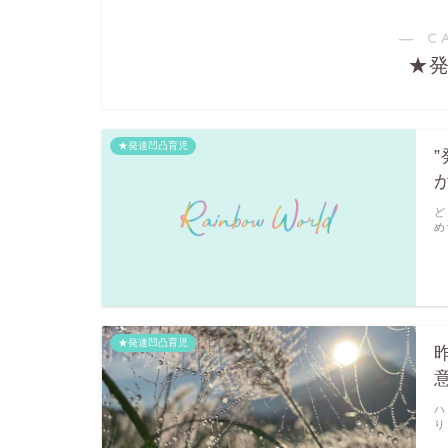
― C
★
★発達凹凸育児
ど
め
★発達凹凸育児
ハ
り