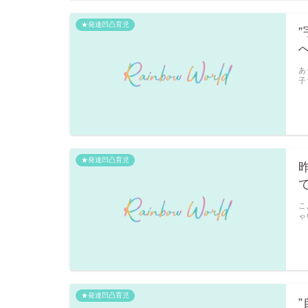
★発達凹凸育児
あ
子
★発達凹凸育児
こ
ゃ
★発達凹凸育児