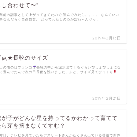
らし合わせて〜”
年前の記事として上がってきてたので 読んでみたら。。。。 なんていい
事なんだろう自画自賛。 だってわたしの心がぽわ～ん♡っ …
2019年3月13日
盲点★長靴のサイズ
日の雨の日ブランコ
長靴の中から泥水出てくるぐらいびしょびしょにな
て遊んでたんで次の日長靴を洗いました。ふと、サイズ見てびっくり
 …
2019年2月21日
我が子がどんな星を持ってるかわかって育てて
たら芽を摘まなくてすむ？
昨日、テレビを見ていたらアスリートさんがたくさん出ている番組で新体