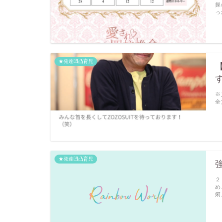
操
っ
★発達凹凸育児
※
全
★発達凹凸育児
２
め
痢