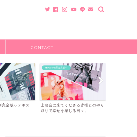
CONTACT
★HAPPY理論実践中
★HAPPY理論実践
則完全版♡テキス
上映会に来てくださる皆様とのやり
”明日の上映
取りで幸せを感じる日々。
＾”