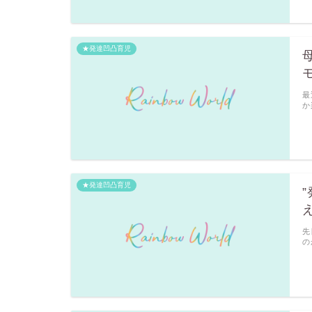
★発達凹凸育児
最
か
★発達凹凸育児
先
の