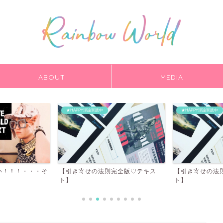
ABOUT
MEDIA
★HAPPY理論実践中
★HAPPY理論実践中
い！！！・・・そ
【引き寄せの法則完全版♡テキス
【引き寄せの法
ト】
ト】