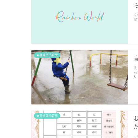
２
記
★発達凹凸育児
先
っ
&
★発達凹凸育児
一