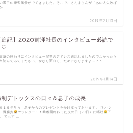
の選手の練習風景がでてきました。そこで、さんまさんが「あの人失敗ば
か …
2019年2月13日
【追記】ZOZO前澤社長のインタビュー必読で
す♡
文章の終わりにインタビュー記事のアドレス追記しましたのでよかったら
文読んでみてください。かなり面白く、ためになりますよ～＾＾ …
2019年1月14日
強制デトックスの日々＆息子の成長
０１９年早々 息子からのプレゼントを受け取っております。 ひとつ
…胃腸炎
ヤラレター！！幼稚園終わった次の日（29日）に嘔吐
下
。 でもす …