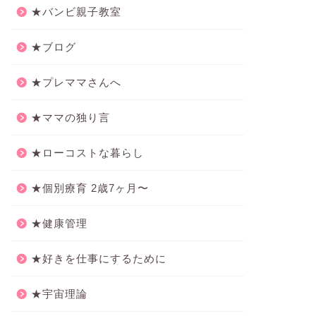
★バンビ親子教室
★ブログ
★プレママさんへ
★ママの独り言
★ローコストな暮らし
★個別療育 2歳7ヶ月〜
★健康管理
★好きを仕事にするために
★宇宙理論