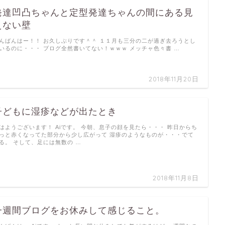
発達凹凸ちゃんと定型発達ちゃんの間にある見
えない壁
んばんはー！！ お久しぶりです＾＾ １１月も三分の二が過ぎ去ろうとし
いるのに・・・ ブログ全然書いてない！ｗｗｗ メッチャ色々書 …
2018年11月20日
子どもに湿疹などが出たとき
はようございます！ Aiです。 今朝、息子の顔を見たら・・・ 昨日からち
っと赤くなってた部分から少し広がって 湿疹のようなものが・・・でて
る。 そして、足には無数の …
2018年11月8日
一週間ブログをお休みして感じること。