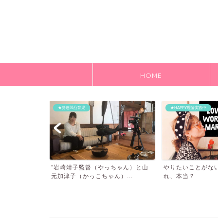
HOME
★発達凹凸育児
★HAPPY理論実践中
う選択
”岩崎靖子監督（やっちゃん）と山
やりたいことがな
元加津子（かっこちゃん）...
れ、本当？