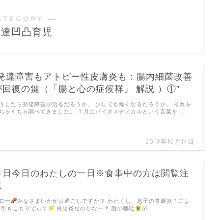
ATEGORY ―
発達凹凸育児
”発達障害もアトピー性皮膚炎も：腸内細菌改善
が回復の鍵（「腸と心の症候群」 解説 ）①”
うしたら発達障害が治るだろうか。 少しでも軽くなるだろうか。 それを
ちゃくちゃ調べてきました。 ７月にバイオメディカルという言葉を …
2019年10月14日
昨日今日のわたしの一日※食事中の方は閲覧注
意
ロー
みなさまいかがお過ごしですか？ わたくし、息子の胃腸炎？によ
 引きこもりでぃす
胃腸炎なのかなー？ 謎の嘔吐
が …