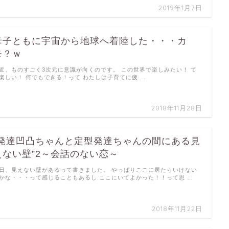
2019年1月7日
母子ともに宇宙から地球へ着陸した・・・カ
モ？ｗ
近、ものすごく3次元に意識が向くのです。 この世界で楽しみたい！ て
楽しい！ 何でもできる！って わたしは子育てに疲 …
2018年11月28日
”発達凹凸ちゃんと定型発達ちゃんの間にある見
えない壁”2～会話のない恋～
日、見えない壁があるって書きました。 やっぱりここに居たらいけない
かな・・・って感じることもあるし ここにいてよかった！！って思 …
2018年11月22日