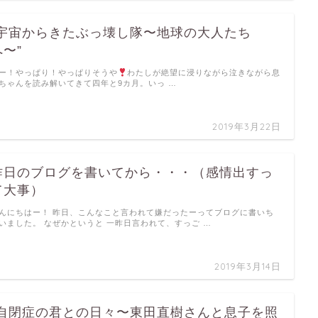
”宇宙からきたぶっ壊し隊〜地球の大人たち
へ〜”
ー！やっぱり！やっぱりそうや
わたしが絶望に浸りながら泣きながら息
ちゃんを読み解いてきて四年と9カ月。いっ …
2019年3月22日
昨日のブログを書いてから・・・（感情出すっ
て大事）
んにちはー！ 昨日、こんなこと言われて嫌だったーってブログに書いち
いました。 なぜかというと 一昨日言われて、すっご …
2019年3月14日
”自閉症の君との日々〜東田直樹さんと息子を照