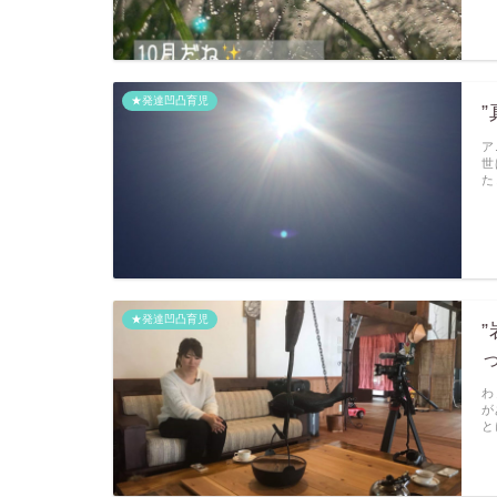
★発達凹凸育児
ア
世
た
★発達凹凸育児
わ
が
と