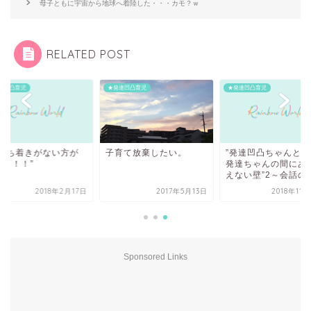
母子ともに宇宙から地球へ着陸した・・・カモ？ｗ
RELATED POST
達凹凸育児
★発達凹凸育児
★発達凹凸育児
子育て放棄したい。
★落ち着きがない方が
”発達凹凸ちゃんと定
い？！！”
発達ちゃんの間にあ
えない壁”2～会話のな.
2018年2月17日
2017年5月13日
2018年11
Sponsored Links