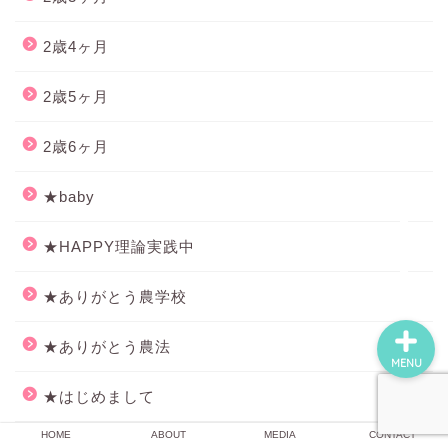
2歳4ヶ月
HOME
2歳5ヶ月
ABOUT
2歳6ヶ月
MEDIA
★baby
★HAPPY理論実践中
CONTACT
★ありがとう農学校
★ありがとう農法
MENU
★はじめまして
HOME
ABOUT
MEDIA
CONTACT
★イメージトレーニング