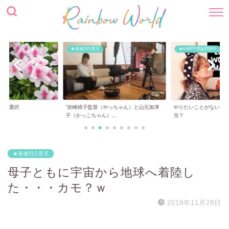
★発達凹凸育児
★HAPPY理論実践中
いう選択
”岩崎靖子監督（やっちゃん）と山元加津
やりたいことがない！
子（かっこちゃん）...
当？
★発達凹凸育児
母子ともに宇宙から地球へ着陸し
た・・・カモ？ｗ
2018年11月28日