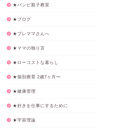
★バンビ親子教室
★ブログ
★プレママさんへ
★ママの独り言
★ローコストな暮らし
★個別療育 2歳7ヶ月〜
★健康管理
★好きを仕事にするために
★宇宙理論