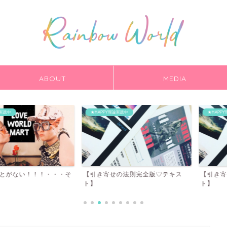
ABOUT
MEDIA
★HAPPY理論実践中
★HAPPY理論実践中
い！！！・・・そ
【引き寄せの法則完全版♡テキス
【引き寄せの法
ト】
ト】