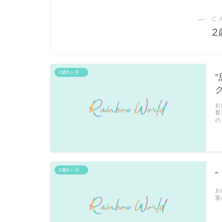
― C
2歳6ヶ月
ク
お
育
の
2歳6ヶ月
お
室