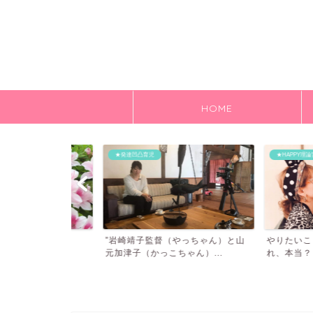
HOME
★発達凹凸育児
★HAPPY理論実践中
う選択
”岩崎靖子監督（やっちゃん）と山
やりたいことがな
元加津子（かっこちゃん）...
れ、本当？