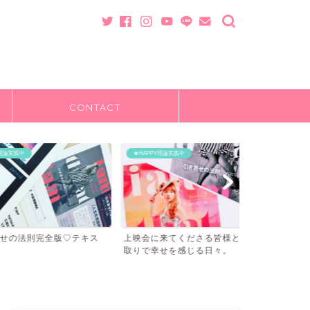
CONTACT
★HAPPY理論実践中
★HAPPY理論実践
則完全版♡テキス
上映会に来てくださる皆様とのやり
”明日の上映
取りで幸せを感じる日々。
＾”