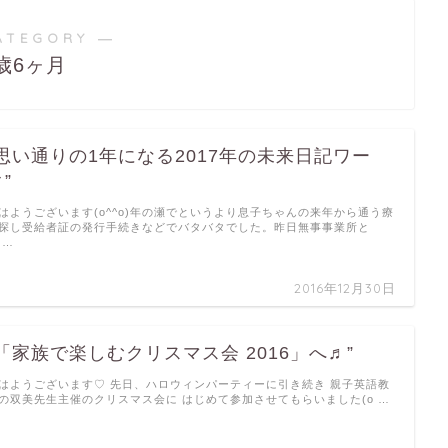
ATEGORY ―
2歳6ヶ月
”思い通りの1年になる2017年の未来日記ワー
”
はようございます(o^^o)年の瀬でというより息子ちゃんの来年から通う療
探し受給者証の発行手続きなどでバタバタでした。昨日無事事業所と
 …
2016年12月30日
”「家族で楽しむクリスマス会 2016」へ♬”
はようございます♡ 先日、ハロウィンパーティーに引き続き 親子英語教
の双美先生主催のクリスマス会に はじめて参加させてもらいました(o …