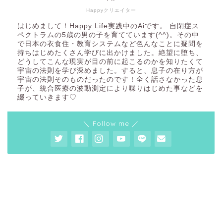
Happyクリエイター
はじめまして！Happy Life実践中のAiです。 自閉症ス
ペクトラムの5歳の男の子を育てています(^^)。その中
で日本の衣食住・教育システムなど色んなことに疑問を
持ちはじめたくさん学びに出かけました。絶望に堕ち、
どうしてこんな現実が目の前に起こるのかを知りたくて
宇宙の法則を学び深めました。すると、息子の在り方が
宇宙の法則そのものだったのです！全く話さなかった息
子が、統合医療の波動測定により喋りはじめた事などを
綴っていきます♡
＼ Follow me ／