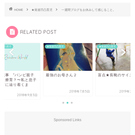
HOME
★発達凹凸育児
一週間ブログをお休みして感じること。
RELATED POST
達凹凸育児
★発達凹凸育児
★発達凹凸育児
最強のお母さん２
盲点★長靴のサイズ
気記事 ”バンビ親子
室は療育？〜私と息子
療育に辿り着くま
...
2018年7月5日
2019年2
2018年9月3日
Sponsored Links