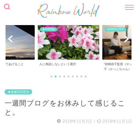
★宇宙理論
★発達凹凸育児
止めてあげること
人に相談しないという選択
”岩崎靖子監督（やっち
子（かっこちゃん）...
★発達凹凸育児
一週間ブログをお休みして感じるこ
と。
2018年11月2日
/
2019年11月1日