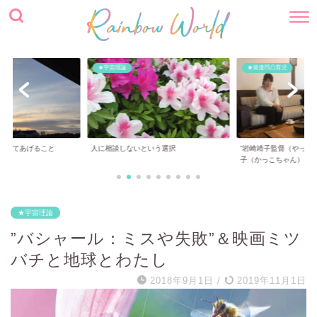
★宇宙理論
★発達凹凸育児
止めてあげること
人に相談しないという選択
”岩崎靖子監督（やっち
子（かっこちゃん）...
★宇宙理論
”バシャール：ミスや失敗”＆映画ミツ
バチと地球とわたし
2018年9月1日
/
2019年11月1日