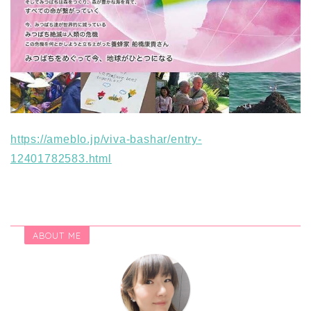
https://ameblo.jp/viva-bashar/entry-
12401782583.html
ABOUT ME