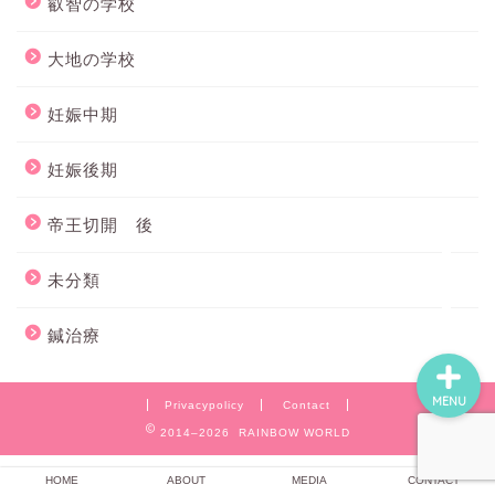
叡智の学校
大地の学校
HOME
妊娠中期
ABOUT
妊娠後期
MEDIA
帝王切開 後
CONTACT
未分類
鍼治療
MENU
Privacypolicy
Contact
2014–2026 RAINBOW WORLD
HOME
ABOUT
MEDIA
CONTACT