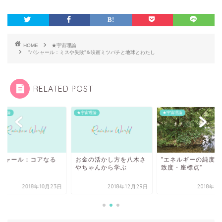
HOME
★宇宙理論
”バシャール：ミスや失敗”＆映画ミツバチと地球とわたし
RELATED POST
宙理論
★宇宙理論
★宇宙理論
”エネルギーの純度・
バシャール：コアなる
お金の活かし方を八木さ
致度・座標点”
”
やちゃんから学ぶ
2018年10月23日
2018年12月29日
2018年8